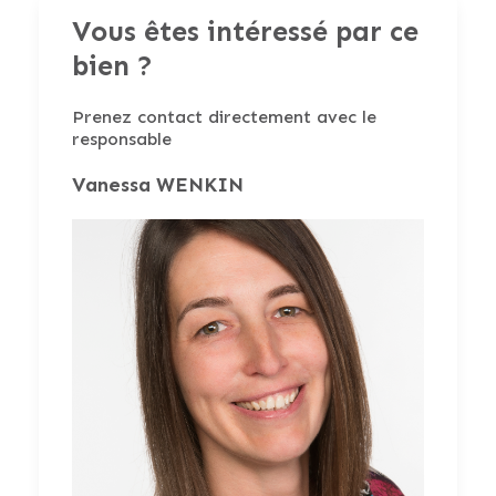
Vous êtes intéressé par ce
Vitrage
pvc
Code unique PEB
20240517027566
bien ?
Vitrage
Double
Prenez contact directement avec le
Cons. tot. d'énergie prim.
28673 kWh
responsable
Cave
Oui
Vanessa WENKIN
PEB
Grenier
Oui