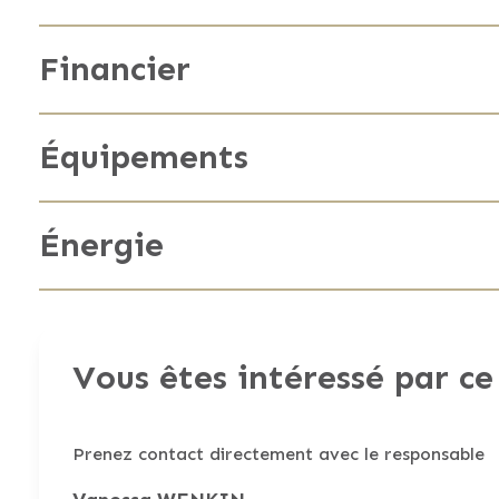
Nombre de salles de bain
Surface du jardin
Financier
Disponibilité
Orientation du jardin
Revenu cadastral non indexé
Équipements
Cuisine
Énergie
Chauffage
Énergie primaire
Vous êtes intéressé par ce
Vitrage
Cons. tot. d'énergie prim.
Grenier
Prenez contact directement avec le responsable