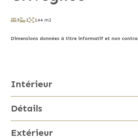
3
1
144 m2
Dimensions données à titre informatif et non contrac
Intérieur
Feu ouvert
Détails
Volets
Surface habitable
Extérieur