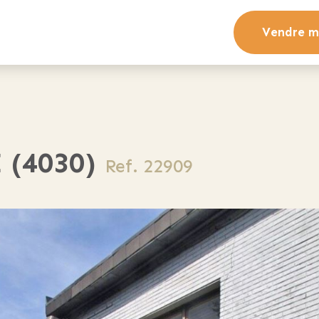
Vendre m
 (4030)
Ref. 22909