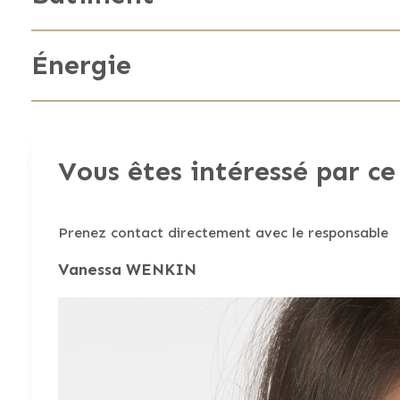
Etat
Chauffage
Année de construction
Énergie
Vitrage
Énergie primaire
Vous êtes intéressé par ce
Cons. tot. d'énergie prim.
Prenez contact directement avec le responsable
Vanessa WENKIN