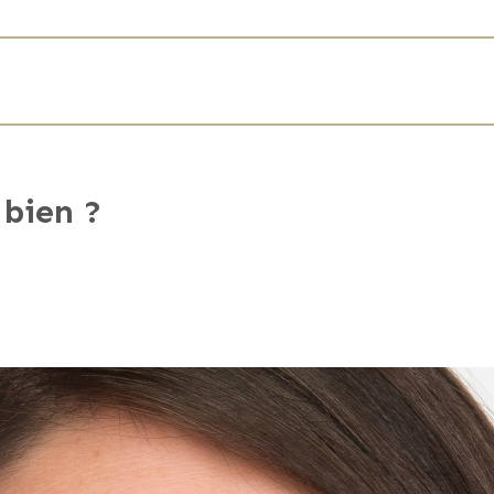
A rénover
Collectif
Vitrage
1870
Double
2
207 kWh/m
Code unique PEB
 bien ?
13421 kWh
PEB