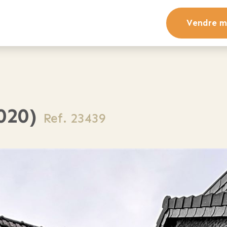
Vendre m
020)
Ref. 23439