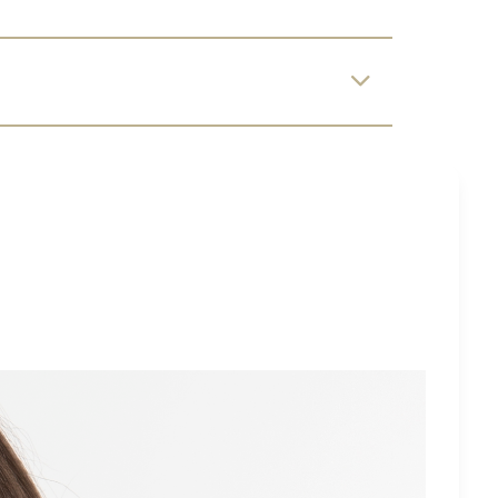
pvc
20200213019831