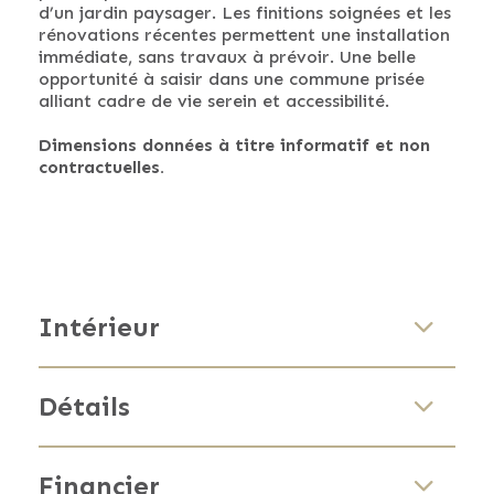
d’un jardin paysager. Les finitions soignées et les
rénovations récentes permettent une installation
immédiate, sans travaux à prévoir. Une belle
opportunité à saisir dans une commune prisée
alliant cadre de vie serein et accessibilité.
Dimensions données à titre informatif et non
contractuelles.
Intérieur
Alarme
Détails
Oui
Télédistribution
Oui
2
Surface habitable
Financier
112 m