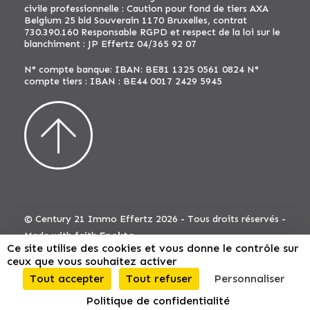
civile professionnelle : Caution pour fond de tiers AXA
Belgium 25 bld Souverain 1170 Bruxelles, contrat
730.390.160 Responsable RGPD et respect de la loi sur le
blanchiment : JP Effertz 04/365 92 07
N° compte banque: IBAN: BE81 1325 0561 0824 N°
compte tiers : IBAN : BE44 0017 2429 5945
© Century 21 Immo Effertz 2026 - Tous droits réservés -
Made with faith
Epekta
Ce site utilise des cookies et vous donne le contrôle sur
Mentions légales
|
Conditions d’utilisation
|
Politique
ceux que vous souhaitez activer
de confidentialité - RGPD
Tout accepter
Tout refuser
Personnaliser
Politique de confidentialité